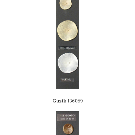
Guzik
136059