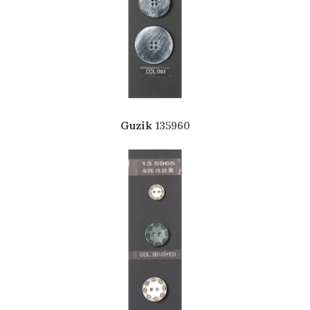
Guzik
135960