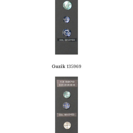
Guzik
135969