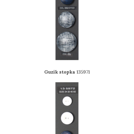
Guzik stopka
135971