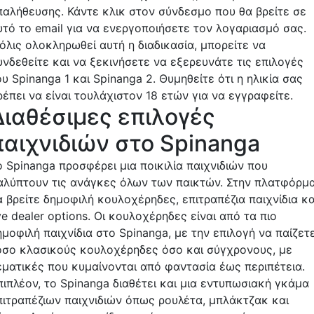
παλήθευσης. Κάντε κλικ στον σύνδεσμο που θα βρείτε σε
υτό το email για να ενεργοποιήσετε τον λογαριασμό σας.
όλις ολοκληρωθεί αυτή η διαδικασία, μπορείτε να
υνδεθείτε και να ξεκινήσετε να εξερευνάτε τις επιλογές
ου Spinanga 1 και Spinanga 2. Θυμηθείτε ότι η ηλικία σας
ρέπει να είναι τουλάχιστον 18 ετών για να εγγραφείτε.
Διαθέσιμες επιλογές
παιχνιδιών στο Spinanga
ο Spinanga προσφέρει μια ποικιλία παιχνιδιών που
αλύπτουν τις ανάγκες όλων των παικτών. Στην πλατφόρμ
α βρείτε δημοφιλή κουλοχέρηδες, επιτραπέζια παιχνίδια κα
ive dealer options. Οι κουλοχέρηδες είναι από τα πιο
ημοφιλή παιχνίδια στο Spinanga, με την επιλογή να παίζετ
όσο κλασικούς κουλοχέρηδες όσο και σύγχρονους, με
εματικές που κυμαίνονται από φαντασία έως περιπέτεια.
πιπλέον, το Spinanga διαθέτει και μια εντυπωσιακή γκάμα
πιτραπέζιων παιχνιδιών όπως ρουλέτα, μπλάκτζακ και