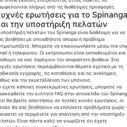
ην online έκδοση, επιτρέποντας στους παίκτες να
πωφελούνται πλήρως από τις διαθέσιμες προσφορές.
υχνές ερωτήσεις για το Spinang
και την υποστήριξη πελατών
 υποστήριξη πελατών του Spinanga είναι διαθέσιμη για να
ας βοηθήσει με οποιαδήποτε απορία ή πρόβλημα
ντιμετωπίζετε. Μπορείτε να επικοινωνήσετε μέσω live cha
mail ή τηλεφώνου. Οι εκπρόσωποι είναι εκπαιδευμένοι και
ρόθυμοι να σας παρέχουν την απαραίτητη βοήθεια. Στις
υχνές ερωτήσεις περιλαμβάνονται θέματα σχετικά με τη
ιαδικασία εγγραφής, τις καταθέσεις και τις αναλήψεις,
αθώς και την εκμετάλλευση των μπόνους.
ν έχετε κάποιες συγκεκριμένες ερωτήσεις, μπορείτε να
πισκεφθείτε την ενότητα FAQ στην ιστοσελίδα του Spinang
κεί θα βρείτε απαντήσεις σε πολλές κοινές ερωτήσεις, οι
ποίες θα σας βοηθήσουν να επιλύσετε προβλήματα χωρίς 
ρειαστεί να περιμένετε για απάντηση από την υποστήριξη
ελατών. Είναι πάντα καλό να γνωρίζετε ότι έχετε