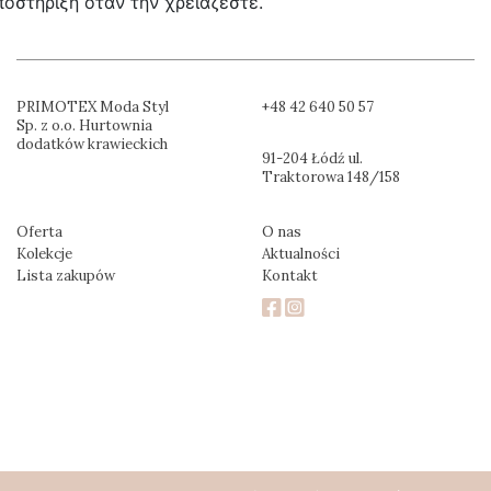
ποστήριξη όταν την χρειάζεστε.
PRIMOTEX Moda Styl
+48 42 640 50 57
Sp. z o.o. Hurtownia
dodatków krawieckich
91-204 Łódź ul.
Traktorowa 148/158
Oferta
O nas
Kolekcje
Aktualności
Lista zakupów
Kontakt