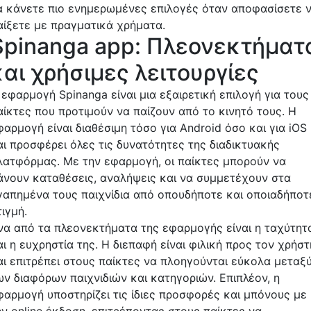
α κάνετε πιο ενημερωμένες επιλογές όταν αποφασίσετε 
αίξετε με πραγματικά χρήματα.
Spinanga app: Πλεονεκτήματ
και χρήσιμες λειτουργίες
 εφαρμογή Spinanga είναι μια εξαιρετική επιλογή για τους
αίκτες που προτιμούν να παίζουν από το κινητό τους. Η
φαρμογή είναι διαθέσιμη τόσο για Android όσο και για iOS
αι προσφέρει όλες τις δυνατότητες της διαδικτυακής
λατφόρμας. Με την εφαρμογή, οι παίκτες μπορούν να
άνουν καταθέσεις, αναλήψεις και να συμμετέχουν στα
γαπημένα τους παιχνίδια από οπουδήποτε και οποιαδήποτ
τιγμή.
να από τα πλεονεκτήματα της εφαρμογής είναι η ταχύτητ
αι η ευχρηστία της. Η διεπαφή είναι φιλική προς τον χρήστ
αι επιτρέπει στους παίκτες να πλοηγούνται εύκολα μεταξ
ων διαφόρων παιχνιδιών και κατηγοριών. Επιπλέον, η
φαρμογή υποστηρίζει τις ίδιες προσφορές και μπόνους με