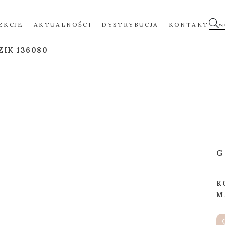
EKCJE
AKTUALNOŚCI
DYSTRYBUCJA
KONTAKT
ZIK 136080
G
K
M