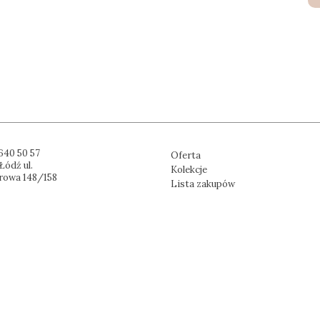
640 50 57
Oferta
Łódź ul.
Kolekcje
rowa 148/158
Lista zakupów