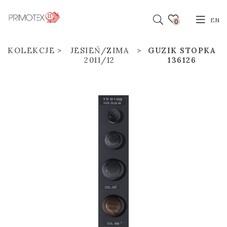
EN
0
KOLEKCJE
JESIEŃ/ZIMA
GUZIK STOPKA
2011/12
136126