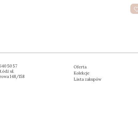
640 50 57
Oferta
Łódź ul.
Kolekcje
rowa 148/158
Lista zakupów