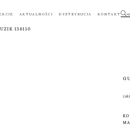
EKCJE
AKTUALNOŚCI
DYSTRYBUCJA
KONTAKT
UZIK 136150
G
żak
KO
MA