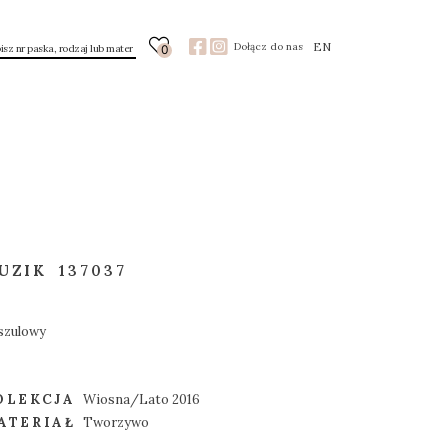
EN
Dołącz do nas
0
UZIK
137037
szulowy
OLEKCJA
Wiosna/Lato 2016
ATERIAŁ
Tworzywo