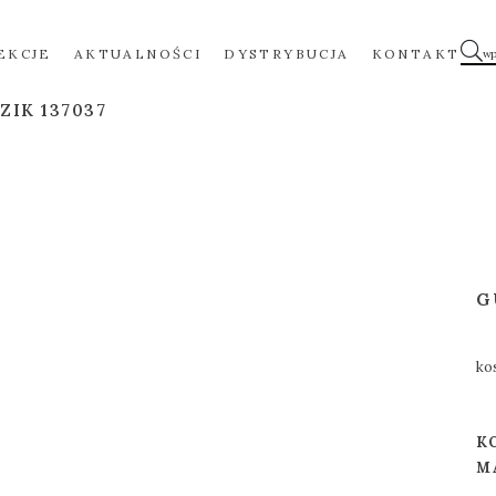
EKCJE
AKTUALNOŚCI
DYSTRYBUCJA
KONTAKT
ZIK 137037
G
ko
K
M