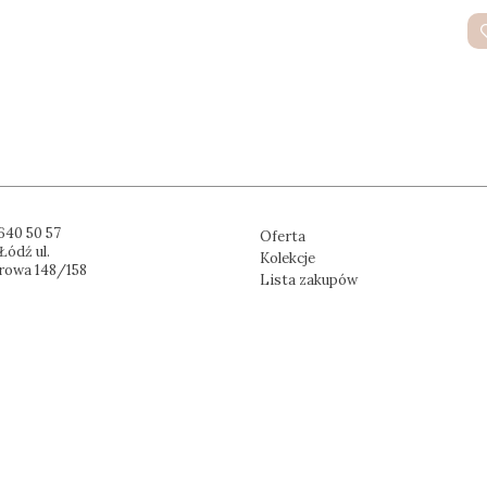
640 50 57
Oferta
Łódź ul.
Kolekcje
rowa 148/158
Lista zakupów