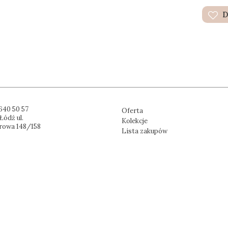
D
640 50 57
Oferta
Łódź ul.
Kolekcje
rowa 148/158
Lista zakupów