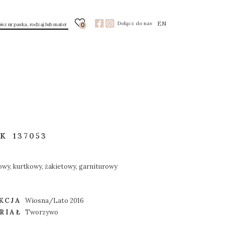
EN
Dołącz do nas
0
IK
137053
owy, kurtkowy, żakietowy, garniturowy
KCJA
Wiosna/Lato 2016
RIAŁ
Tworzywo