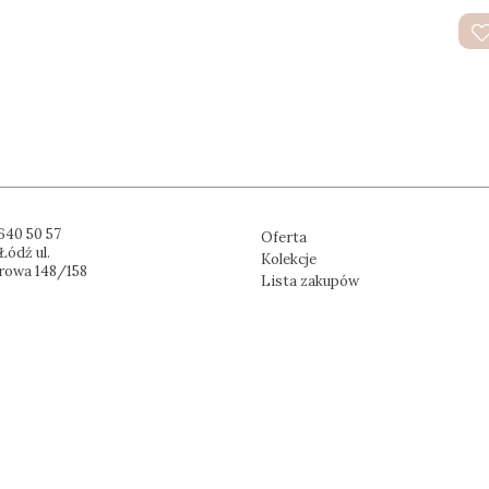
640 50 57
Oferta
Łódź ul.
Kolekcje
rowa 148/158
Lista zakupów