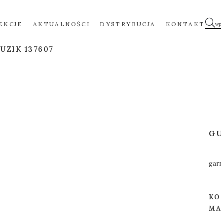
EKCJE
AKTUALNOŚCI
DYSTRYBUCJA
KONTAKT
UZIK 137607
G
gar
KO
MA