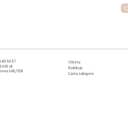
640 50 57
Oferta
Łódź ul.
Kolekcje
rowa 148/158
Lista zakupów