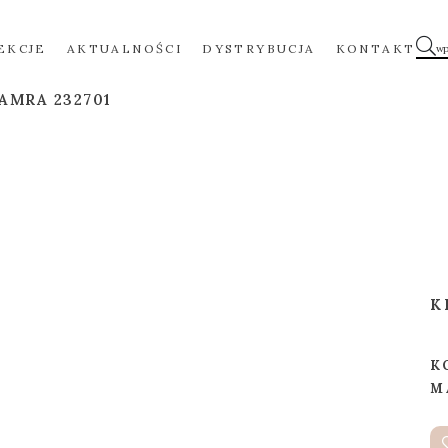
EKCJE
AKTUALNOŚCI
DYSTRYBUCJA
KONTAKT
AMRA 232701
K
K
M