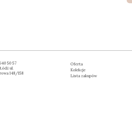
640 50 57
Oferta
Łódź ul.
Kolekcje
rowa 148/158
Lista zakupów