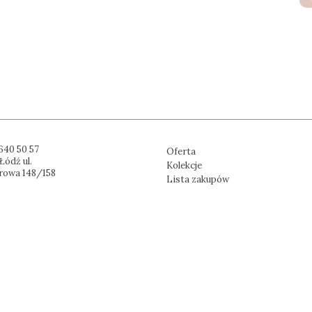
640 50 57
Oferta
Łódź ul.
Kolekcje
rowa 148/158
Lista zakupów