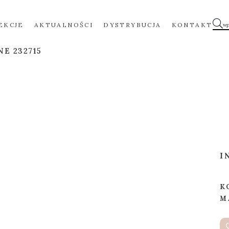
EKCJE
AKTUALNOŚCI
DYSTRYBUCJA
KONTAKT
NE 232715
I
K
M