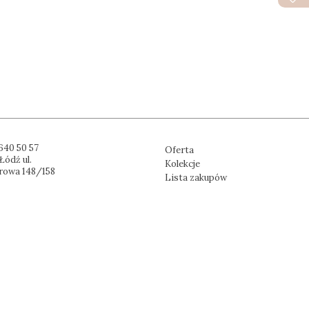
640 50 57
Oferta
Łódź ul.
Kolekcje
rowa 148/158
Lista zakupów