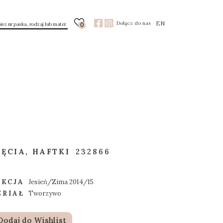
EN
Dołącz do nas
0
IĘCIA, HAFTKI
232866
EKCJA
Jesień/Zima 2014/15
ERIAŁ
Tworzywo
odaj do Wishlist