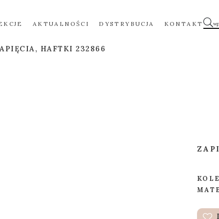
EKCJE
AKTUALNOŚCI
DYSTRYBUCJA
KONTAKT
APIĘCIA, HAFTKI 232866
ZAP
KOL
MAT
D