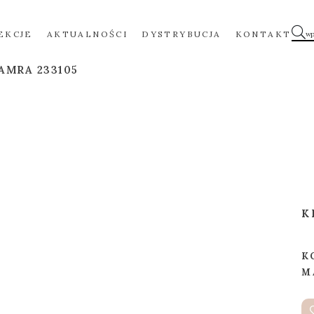
EKCJE
AKTUALNOŚCI
DYSTRYBUCJA
KONTAKT
AMRA 233105
K
K
M