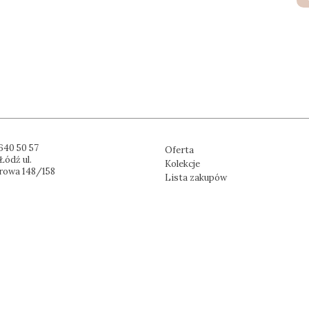
640 50 57
Oferta
Łódź ul.
Kolekcje
rowa 148/158
Lista zakupów