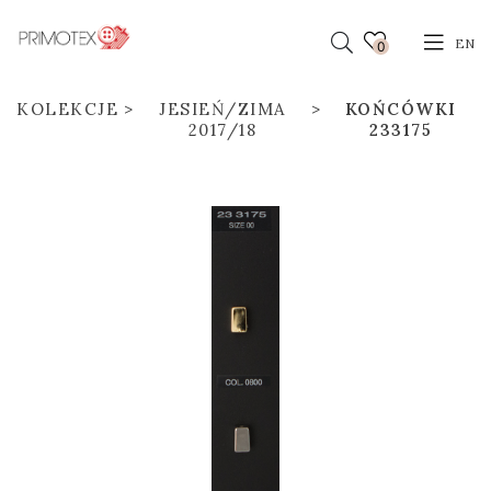
EN
0
KOLEKCJE
JESIEŃ/ZIMA
KOŃCÓWKI
2017/18
233175