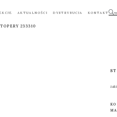
EKCJE
AKTUALNOŚCI
DYSTRYBUCJA
KONTAKT
STOPERY 233310
S
żaki
KO
MA