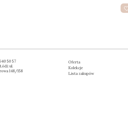
640 50 57
Oferta
Łódź ul.
Kolekcje
rowa 148/158
Lista zakupów