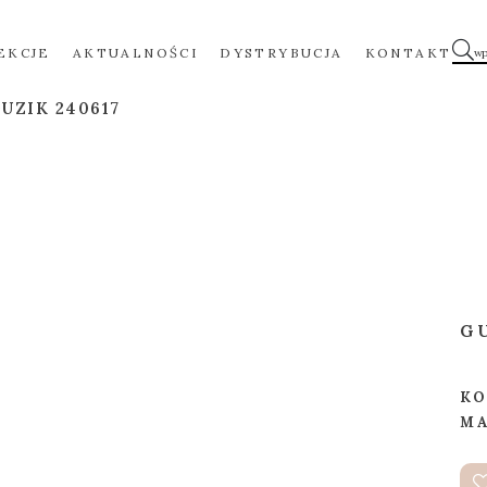
EKCJE
AKTUALNOŚCI
DYSTRYBUCJA
KONTAKT
UZIK 240617
G
KO
MA