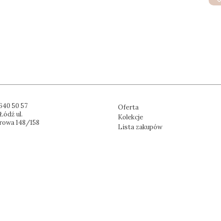
640 50 57
Oferta
Łódź ul.
Kolekcje
rowa 148/158
Lista zakupów