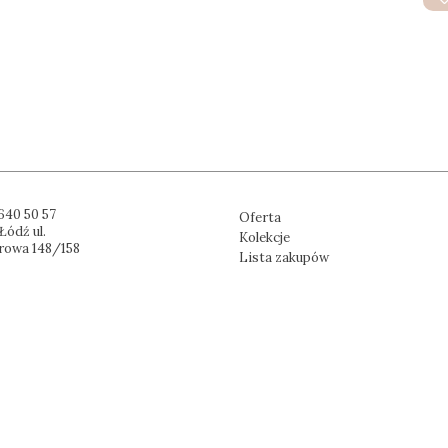
640 50 57
Oferta
Łódź ul.
Kolekcje
rowa 148/158
Lista zakupów