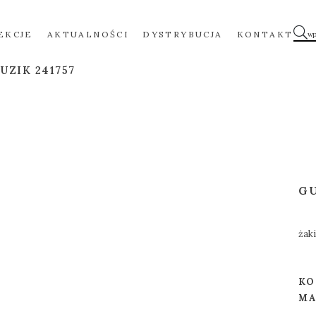
EKCJE
AKTUALNOŚCI
DYSTRYBUCJA
KONTAKT
UZIK 241757
G
żak
KO
MA