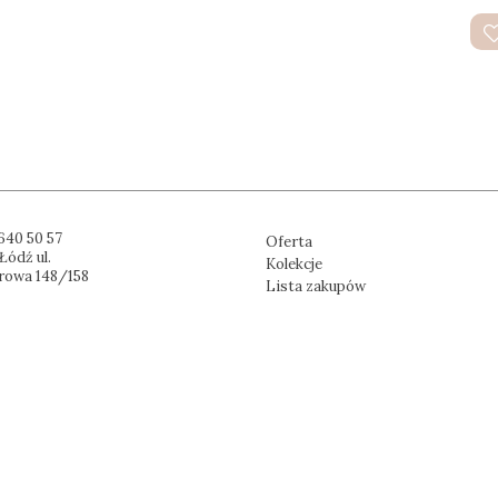
640 50 57
Oferta
Łódź ul.
Kolekcje
rowa 148/158
Lista zakupów