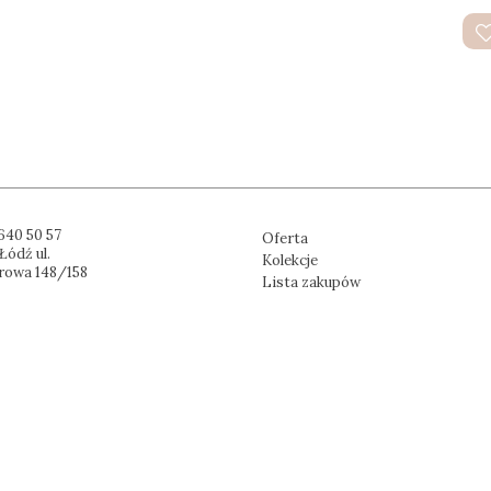
640 50 57
Oferta
Łódź ul.
Kolekcje
rowa 148/158
Lista zakupów