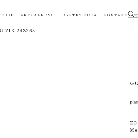
EKCJE
AKTUALNOŚCI
DYSTRYBUCJA
KONTAKT
GUZIK 243265
GU
pła
KO
MA