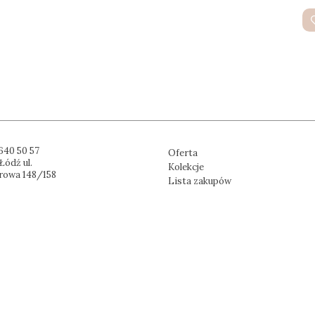
640 50 57
Oferta
Łódź ul.
Kolekcje
rowa 148/158
Lista zakupów