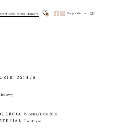
EN
Dołącz do nas
0
UZIK
251476
kietowy
OLEKCJA
Wiosna/Lato 2016
ATERIAŁ
Tworzywo