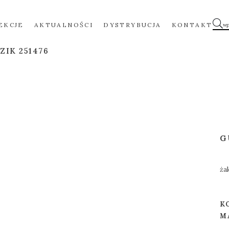
EKCJE
AKTUALNOŚCI
DYSTRYBUCJA
KONTAKT
ZIK 251476
G
ża
K
M