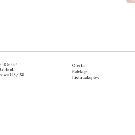
640 50 57
Oferta
Łódź ul.
Kolekcje
rowa 148/158
Lista zakupów