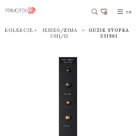
EN
0
KOLEKCJE
JESIEŃ/ZIMA
GUZIK STOPKA
2011/12
331961