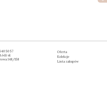
640 50 57
Oferta
Łódź ul.
Kolekcje
rowa 148/158
Lista zakupów