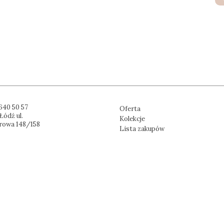
640 50 57
Oferta
Łódź ul.
Kolekcje
rowa 148/158
Lista zakupów