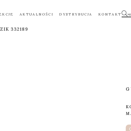
EKCJE
AKTUALNOŚCI
DYSTRYBUCJA
KONTAKT
ZIK 332189
G
K
M