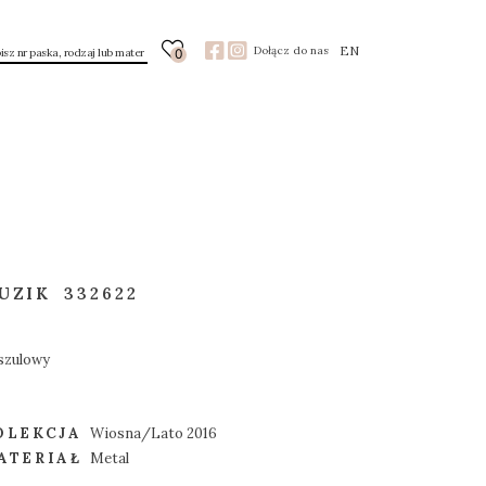
EN
Dołącz do nas
0
UZIK
332622
szulowy
OLEKCJA
Wiosna/Lato 2016
ATERIAŁ
Metal