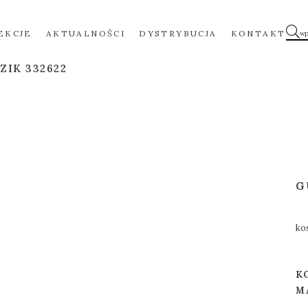
EKCJE
AKTUALNOŚCI
DYSTRYBUCJA
KONTAKT
ZIK 332622
G
ko
K
M