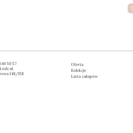
640 50 57
Oferta
Łódź ul.
Kolekcje
rowa 148/158
Lista zakupów