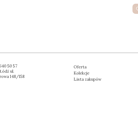
640 50 57
Oferta
Łódź ul.
Kolekcje
rowa 148/158
Lista zakupów