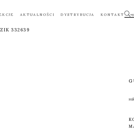
EKCJE
AKTUALNOŚCI
DYSTRYBUCJA
KONTAKT
ZIK 332639
G
su
K
M