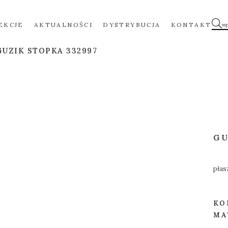
EKCJE
AKTUALNOŚCI
DYSTRYBUCJA
KONTAKT
GUZIK STOPKA 332997
GU
płas
KO
MA