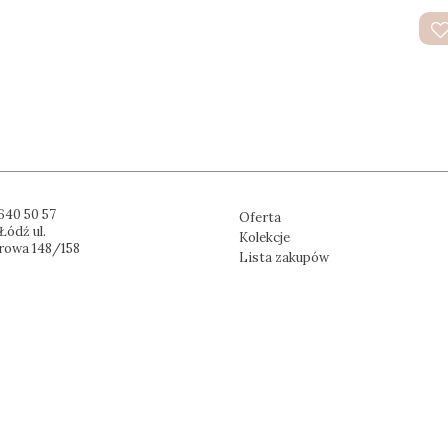
640 50 57
Oferta
Łódź ul.
Kolekcje
rowa 148/158
Lista zakupów