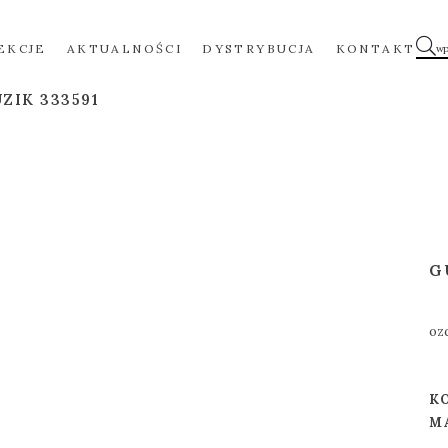
EKCJE
AKTUALNOŚCI
DYSTRYBUCJA
KONTAKT
ZIK 333591
G
ozd
K
M