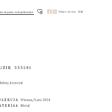
EN
Dołącz do nas
0
UZIK
333591
obny, krysztal
OLEKCJA
Wiosna/Lato 2024
ATERIAŁ
Metal