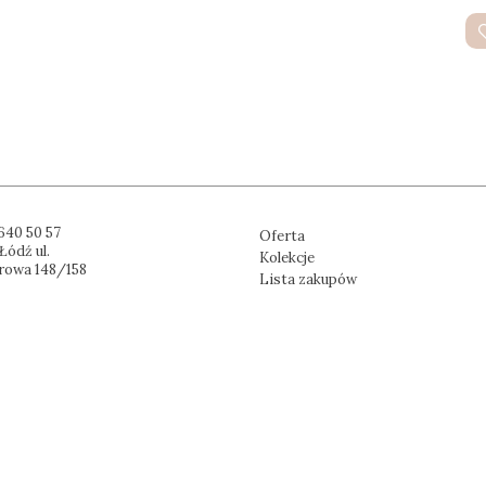
640 50 57
Oferta
Łódź ul.
Kolekcje
rowa 148/158
Lista zakupów