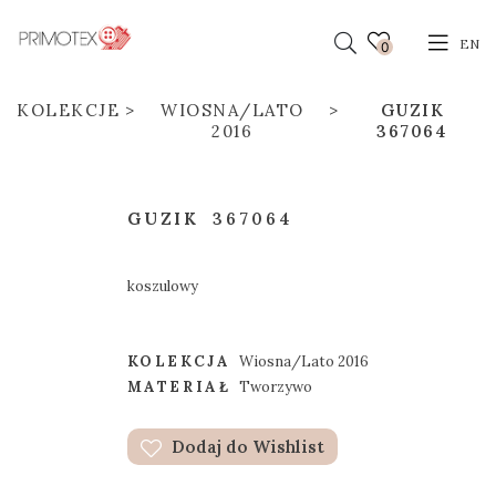
EN
0
KOLEKCJE
WIOSNA/LATO
GUZIK
2016
367064
GUZIK
367064
koszulowy
KOLEKCJA
Wiosna/Lato 2016
MATERIAŁ
Tworzywo
Dodaj do Wishlist