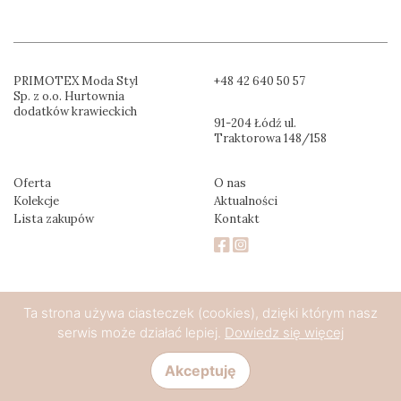
PRIMOTEX Moda Styl
+48 42 640 50 57
Sp. z o.o. Hurtownia
dodatków krawieckich
91-204 Łódź ul.
Traktorowa 148/158
Oferta
O nas
Kolekcje
Aktualności
Lista zakupów
Kontakt
Ta strona używa ciasteczek (cookies), dzięki którym nasz
serwis może działać lepiej.
Dowiedz się więcej
Akceptuję