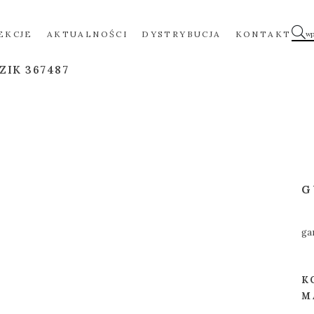
EKCJE
AKTUALNOŚCI
DYSTRYBUCJA
KONTAKT
ZIK 367487
G
ga
K
M