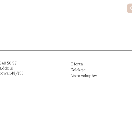
640 50 57
Oferta
Łódź ul.
Kolekcje
rowa 148/158
Lista zakupów