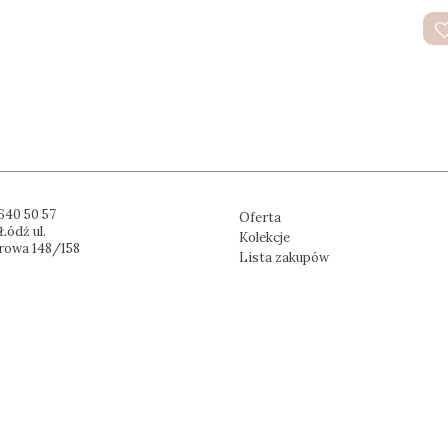
640 50 57
Oferta
Łódź ul.
Kolekcje
rowa 148/158
Lista zakupów